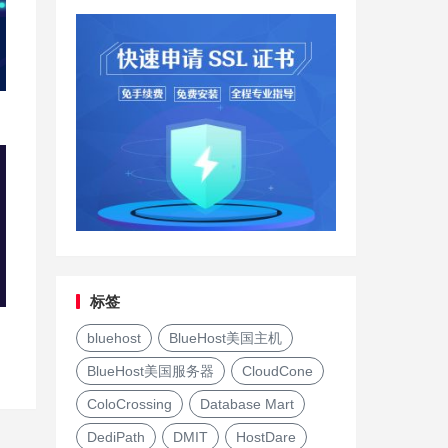
标签
bluehost
BlueHost美国主机
BlueHost美国服务器
CloudCone
ColoCrossing
Database Mart
DediPath
DMIT
HostDare