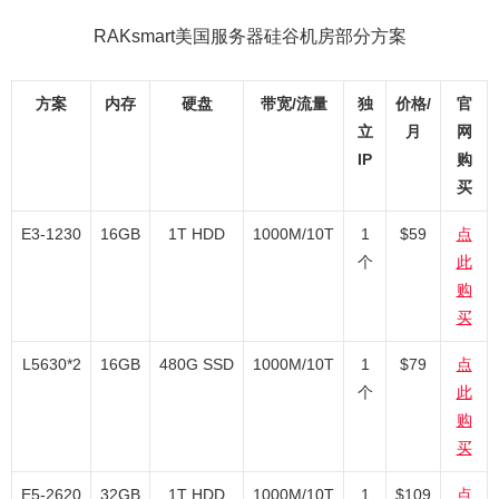
RAKsmart美国服务器硅谷机房部分方案
方案
内存
硬盘
带宽/流量
独
价格/
官
立
月
网
IP
购
买
E3-1230
16GB
1T HDD
1000M/10T
1
$59
点
个
此
购
买
L5630*2
16GB
480G SSD
1000M/10T
1
$79
点
个
此
购
买
E5-2620
32GB
1T HDD
1000M/10T
1
$109
点