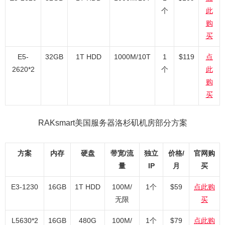
个
此
购
买
E5-
32GB
1T HDD
1000M/10T
1
$119
点
2620*2
个
此
购
买
RAKsmart美国服务器洛杉矶机房部分方案
方案
内存
硬盘
带宽/流
独立
价格/
官网购
量
IP
月
买
E3-1230
16GB
1T HDD
100M/
1个
$59
点此购
无限
买
L5630*2
16GB
480G
100M/
1个
$79
点此购