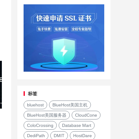
标签
bluehost
BlueHost美国主机
BlueHost美国服务器
CloudCone
ColoCrossing
Database Mart
DediPath
DMIT
HostDare