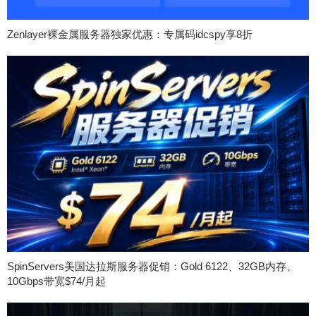
Zenlayer裸金属服务器独家优惠：专属码idcspy享8折
SpinServers美国达拉斯服务器促销：Gold 6122、32GB内存、
10Gbps带宽$74/月起