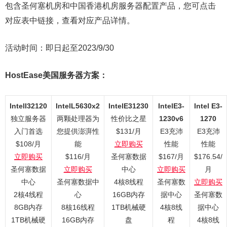
包含圣何塞机房和中国香港机房服务器配置产品，您可点击
对应表中链接，查看对应产品详情。
活动时间：即日起至2023/9/30
HostEase美国服务器方案：
IntelI32120
IntelL5630x2
IntelE31230
IntelE3-
Intel E3-
独立服务器
两颗处理器为
性价比之星
1230v6
1270
入门首选
您提供澎湃性
$131/月
E3充沛
E3充沛
$108/月
能
立即购买
性能
性能
立即购买
$116/月
圣何塞数据
$167/月
$176.54/
圣何塞数据
立即购买
中心
立即购买
月
中心
圣何塞数据中
4核8线程
圣何塞数
立即购买
2核4线程
心
16GB内存
据中心
圣何塞数
8GB内存
8核16线程
1TB机械硬
4核8线
据中心
1TB机械硬
16GB内存
盘
程
4核8线