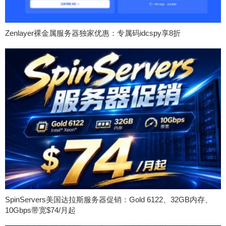
Zenlayer裸金属服务器独家优惠：专属码idcspy享8折
SpinServers美国达拉斯服务器促销：Gold 6122、32GB内存、
10Gbps带宽$74/月起