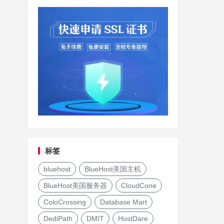
标签
bluehost
BlueHost美国主机
BlueHost美国服务器
CloudCone
ColoCrossing
Database Mart
DediPath
DMIT
HostDare