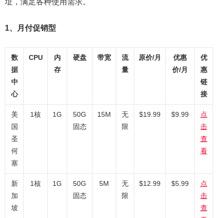
址，满足各种使用需求。
1、月付促销型
数
CPU
内
硬盘
带宽
流
原价/月
优惠
优
据
存
量
价/月
惠
中
链
心
接
美
1核
1G
50G
15M
无
$19.99
$9.99
点
国
固态
限
击
圣
查
何
看
塞
新
1核
1G
50G
5M
无
$12.99
$5.99
点
加
固态
限
击
坡
查