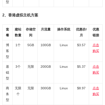
型
2、香港虚拟主机方案
套
建站
存储空
月流量
操作系统
优惠价/
优惠
餐
数量
间
月
链接
博
1个
5GB
100GB
Linux
$3.57
点击
客
购买
型
基
3个
无限
200GB
Linux
$5.37
点击
础
购买
型
商
无限
无限
300GB
Linux
$8.97
点击
务
个
购买
型