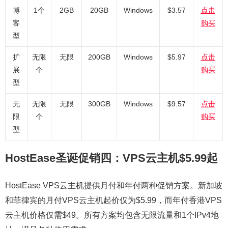
博
1个
2GB
20GB
Windows
$3.57
点击
客
购买
型
扩
无限
无限
200GB
Windows
$5.97
点击
展
个
购买
型
无
无限
无限
300GB
Windows
$9.57
点击
限
个
购买
型
HostEase圣诞促销四：VPS云主机$5.99起
HostEase VPS云主机提供月付和年付两种促销方案。新加坡
和菲律宾的月付VPS云主机起价仅为$5.99，而年付香港VPS
云主机价格仅需$49。所有方案均包含无限流量和1个IPv4地