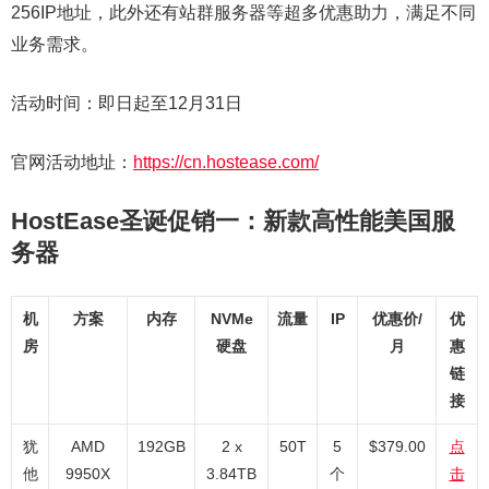
256IP地址，此外还有站群服务器等超多优惠助力，满足不同
业务需求。
活动时间：即日起至12月31日
官网活动地址：
https://cn.hostease.com/
HostEase圣诞促销一：新款高性能美国服
务器
机
方案
内存
NVMe
流量
IP
优惠价/
优
房
硬盘
月
惠
链
接
犹
AMD
192GB
2 x
50T
5
$379.00
点
他
9950X
3.84TB
个
击