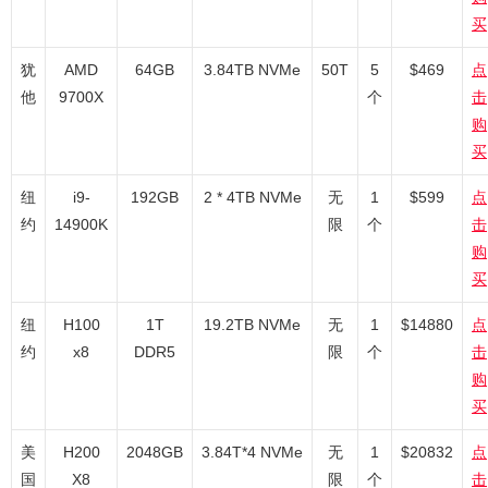
买
犹
AMD
64GB
3.84TB NVMe
50T
5
$469
点
他
9700X
个
击
购
买
纽
i9-
192GB
2 * 4TB NVMe
无
1
$599
点
约
14900K
限
个
击
购
买
纽
H100
1T
19.2TB NVMe
无
1
$14880
点
约
x8
DDR5
限
个
击
购
买
美
H200
2048GB
3.84T*4 NVMe
无
1
$20832
点
国
X8
限
个
击