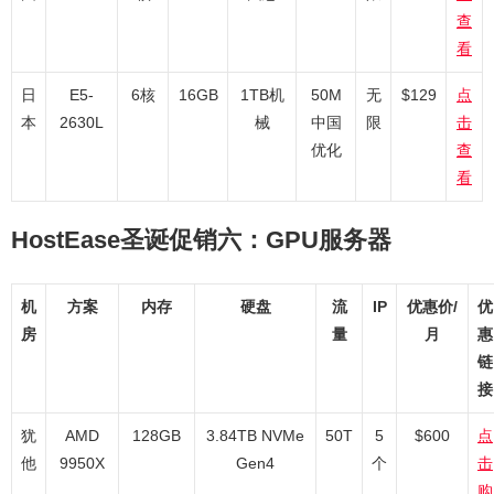
查
看
日
E5-
6核
16GB
1TB机
50M
无
$129
点
本
2630L
械
中国
限
击
优化
查
看
HostEase圣诞促销六：GPU服务器
机
方案
内存
硬盘
流
IP
优惠价/
优
房
量
月
惠
链
接
犹
AMD
128GB
3.84TB NVMe
50T
5
$600
点
他
9950X
Gen4
个
击
购