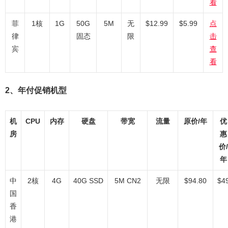
看
菲
1核
1G
50G
5M
无
$12.99
$5.99
点
律
固态
限
击
宾
查
看
2、年付促销机型
机
CPU
内存
硬盘
带宽
流量
原价/年
优
房
惠
价/
年
中
2核
4G
40G SSD
5M CN2
无限
$94.80
$4
国
香
港