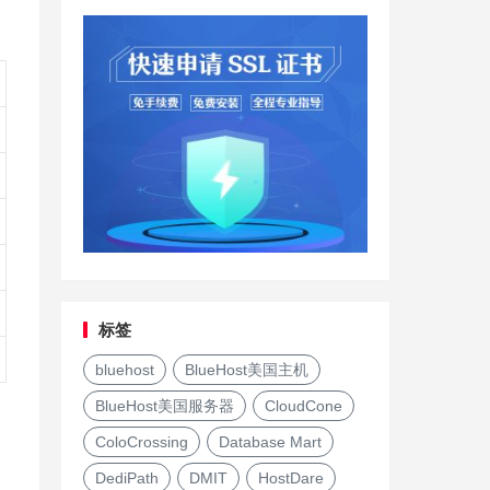
标签
bluehost
BlueHost美国主机
BlueHost美国服务器
CloudCone
ColoCrossing
Database Mart
DediPath
DMIT
HostDare