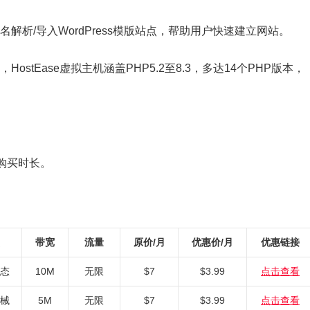
解析/导入WordPress模版站点，帮助用户快速建立网站。
stEase虚拟主机涵盖PHP5.2至8.3，多达14个PHP版本，
限购买时长。
带宽
流量
原价/月
优惠价/月
优惠链接
固态
10M
无限
$7
$3.99
点击查看
机械
5M
无限
$7
$3.99
点击查看