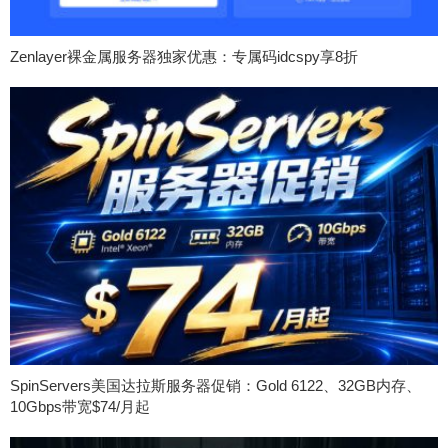
Zenlayer裸金属服务器独家优惠：专属码idcspy享8折
SpinServers美国达拉斯服务器促销：Gold 6122、32GB内存、
10Gbps带宽$74/月起