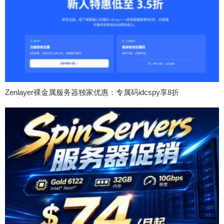
Zenlayer裸金属服务器独家优惠：专属码idcspy享8折