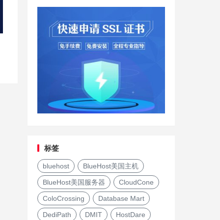
标签
bluehost
BlueHost美国主机
BlueHost美国服务器
CloudCone
ColoCrossing
Database Mart
DediPath
DMIT
HostDare