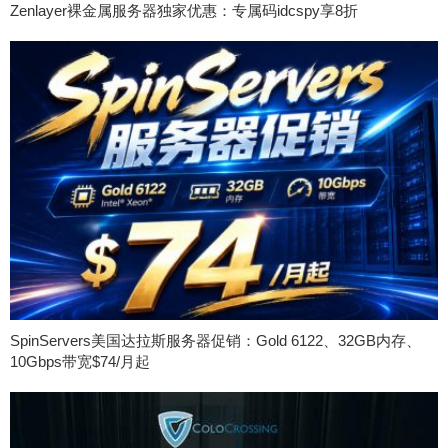
Zenlayer裸金属服务器独家优惠：专属码idcspy享8折
SpinServers美国达拉斯服务器促销：Gold 6122、32GB内存、
10Gbps带宽$74/月起