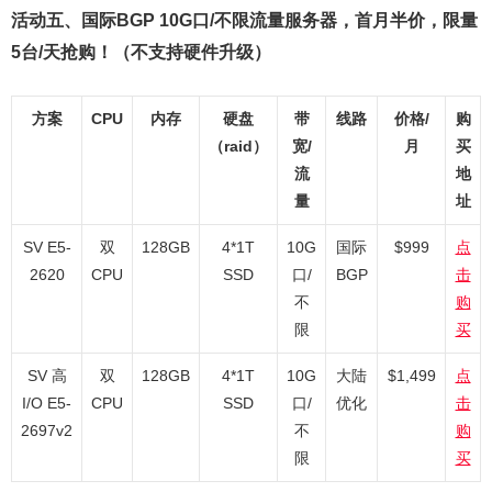
活动五、国际BGP 10G口/不限流量服务器，首月半价，限量
5台/天抢购！（不支持硬件升级）
方案
CPU
内存
硬盘
带
线路
价格/
购
（raid）
宽/
月
买
流
地
量
址
SV E5-
双
128GB
4*1T
10G
国际
$999
点
2620
CPU
SSD
口/
BGP
击
不
购
限
买
SV 高
双
128GB
4*1T
10G
大陆
$1,499
点
I/O E5-
CPU
SSD
口/
优化
击
2697v2
不
购
限
买