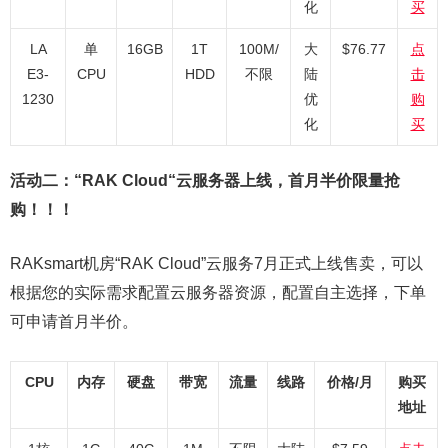
化
买
LA
单
16GB
1T
100M/
大
$76.77
点
E3-
CPU
HDD
不限
陆
击
1230
优
购
化
买
活动二：“RAK Cloud“云服务器上线，首月半价限量抢
购！！！
RAKsmart机房“RAK Cloud”云服务7月正式上线售卖，可以
根据您的实际需求配置云服务器资源，配置自主选择，下单
可申请首月半价。
CPU
内存
硬盘
带宽
流量
线路
价格/月
购买
地址