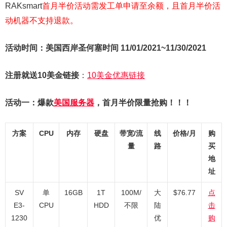
RAKsmart
首月半价活动需发工单申请至余额，且首月半价活
动机器不支持退款。
活动时间：美国西岸圣何塞时间 11/01/2021~11/30/2021
注册就送10美金链接
：
10美金优惠链接
活动一：爆款
美国服务器
，首月半价限量抢购！！！
方案
CPU
内存
硬盘
带宽/流
线
价格/月
购
量
路
买
地
址
SV
单
16GB
1T
100M/
大
$76.77
点
E3-
CPU
HDD
不限
陆
击
1230
优
购