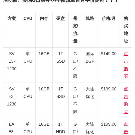
活动四、美国G口服务器/不限流量首月半价促销！！！
方案
CPU
内存
硬盘
带
线路
价格/月
购
宽/
买
流
地
量
址
SV
单
16GB
1T
G
国际
$149.00
点
E3-
CPU
SSD
口/
BGP
击
1230
不
购
限
买
SV
单
16GB
1T
G
大陆
$199.00
点
E3-
CPU
SSD
口/
优化
击
1230
不
购
限
买
LA
单
16GB
1T
G
大陆
$199.00
点
E3-
CPU
HDD
口/
优化
击