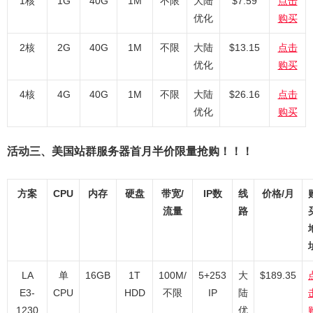
1核
1G
40G
1M
不限
大陆
$7.59
点击
优化
购买
2核
2G
40G
1M
不限
大陆
$13.15
点击
优化
购买
4核
4G
40G
1M
不限
大陆
$26.16
点击
优化
购买
活动三、美国站群服务器首月半价限量抢购！！！
方案
CPU
内存
硬盘
带宽/
IP数
线
价格/月
流量
路
LA
单
16GB
1T
100M/
5+253
大
$189.35
E3-
CPU
HDD
不限
IP
陆
1230
优