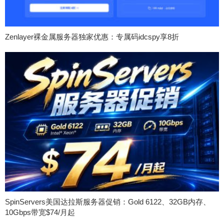
Zenlayer裸金属服务器独家优惠：专属码idcspy享8折
SpinServers美国达拉斯服务器促销：Gold 6122、32GB内存、
10Gbps带宽$74/月起