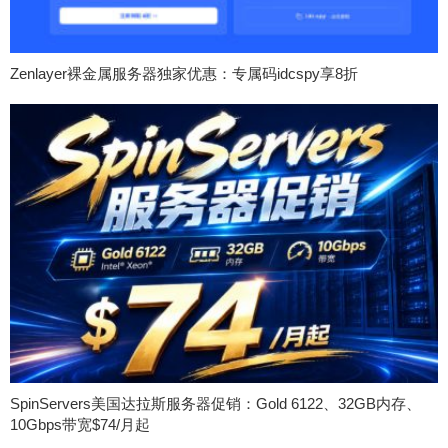
Zenlayer裸金属服务器独家优惠：专属码idcspy享8折
SpinServers美国达拉斯服务器促销：Gold 6122、32GB内存、
10Gbps带宽$74/月起