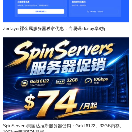
Zenlayer裸金属服务器独家优惠：专属码idcspy享8折
SpinServers美国达拉斯服务器促销：Gold 6122、32GB内存、
10Gbps带宽$74/月起