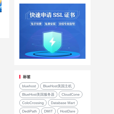
标签
bluehost
BlueHost美国主机
BlueHost美国服务器
CloudCone
ColoCrossing
Database Mart
DediPath
DMIT
HostDare