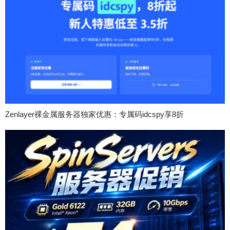
Zenlayer裸金属服务器独家优惠：专属码idcspy享8折