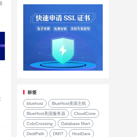
港
标签
在
bluehost
BlueHost美国主机
BlueHost美国服务器
CloudCone
ColoCrossing
Database Mart
DediPath
DMIT
HostDare