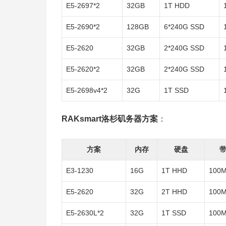
E5-2697*2
32GB
1T HDD
E5-2690*2
128GB
6*240G SSD
E5-2620
32GB
2*240G SSD
E5-2620*2
32GB
2*240G SSD
E5-2698v4*2
32G
1T SSD
RAKsmart洛杉矶务器方案
：
方案
内存
硬盘
带
E3-1230
16G
1T HHD
100
E5-2620
32G
2T HHD
100
E5-2630L*2
32G
1T SSD
100