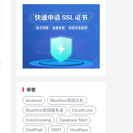
标签
bluehost
BlueHost美国主机
BlueHost美国服务器
CloudCone
ColoCrossing
Database Mart
DediPath
DMIT
HostDare