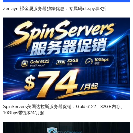
Zenlayer裸金属服务器独家优惠：专属码idcspy享8折
SpinServers美国达拉斯服务器促销：Gold 6122、32GB内存、
10Gbps带宽$74/月起