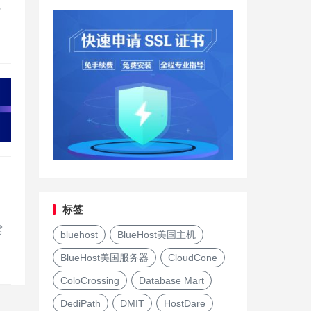
折
标签
需
bluehost
BlueHost美国主机
BlueHost美国服务器
CloudCone
ColoCrossing
Database Mart
DediPath
DMIT
HostDare