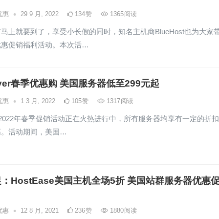
•
优惠
29 9 月, 2022
134
赞
1365
阅读
马上就要到了，享受小长假的同时，知名主机商BlueHost也为大家
优惠促销福利活动。本次活…
layer春季优惠购 美国服务器低至299元起
•
优惠
1 3 月, 2022
105
赞
1317
阅读
ayer2022年春季促销活动正在火热进行中，所有服务器均享有一定的折
高。活动期间，美国…
：HostEase美国主机全场5折 美国站群服务器优惠
•
优惠
12 8 月, 2021
236
赞
1880
阅读