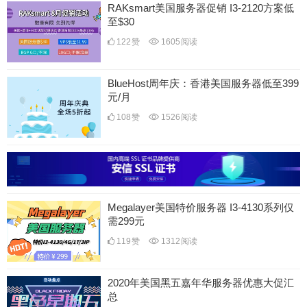
RAKsmart美国服务器促销 I3-2120方案低
至$30
122
赞
1605
阅读
BlueHost周年庆：香港美国服务器低至399
元/月
108
赞
1526
阅读
Megalayer美国特价服务器 I3-4130系列仅
需299元
119
赞
1312
阅读
2020年美国黑五嘉年华服务器优惠大促汇
总