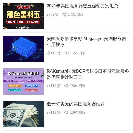
2021年美国服务器黑五促销方案汇总
98
赞
1701
阅读
美国服务器哪家好 Megalayer美国服务器
租用推荐
116
赞
1651
阅读
RAKsmart国际BGP美国G口不限流量服务
器优惠倒计时三天
112
赞
1804
阅读
低于50美元的美国服务器推荐
113
赞
1968
阅读